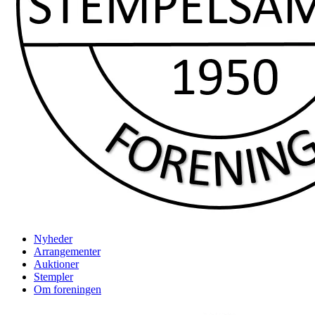
Nyheder
Arrangementer
Auktioner
Stempler
Om foreningen