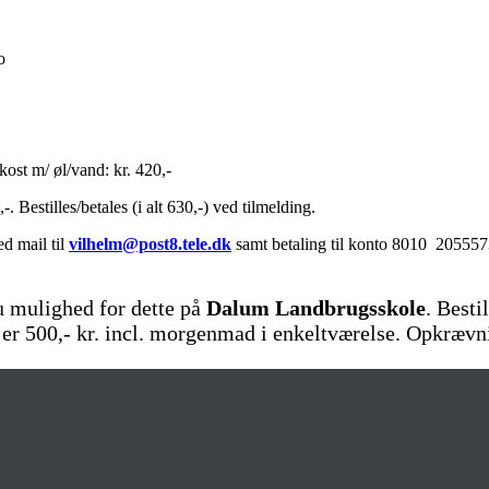
o
ost m/ øl/vand: kr. 420,-
. Bestilles/betales (i alt 630,-) ved tilmelding.
d mail til
vilhelm@post8.tele.dk
samt betaling til konto 8010 2055573.
u mulighed for dette på
Dalum Landbrugsskole
. Besti
n er 500,- kr. incl. morgenmad i enkeltværelse. Opkrævn