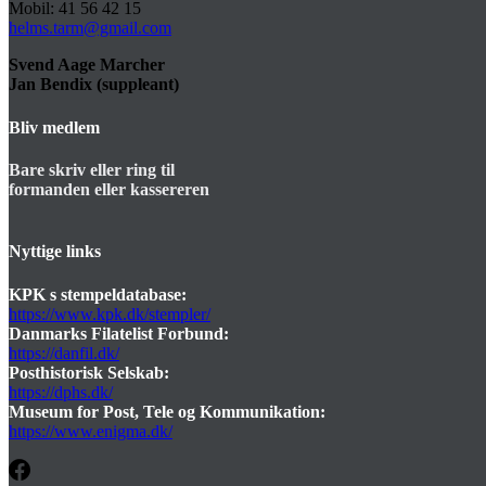
Mobil: 41 56 42 15
helms.tarm@gmail.com
Svend Aage Marcher
Jan Bendix (suppleant)
Bliv medlem
Bare skriv eller ring til
formanden eller kassereren
Nyttige links
KPK s stempeldatabase:
https://www.kpk.dk/stempler/
Danmarks Filatelist Forbund:
https://danfil.dk/
Posthistorisk Selskab:
https://dphs.dk/
Museum for Post, Tele og Kommunikation:
https://www.enigma.dk/