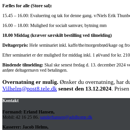
Fælles for alle (Store sal):
15.45 – 16.00: Evaluering og tak for denne gang. v/Niels Erik Thunb
16.00 – 18.00: Mulighed for socialt samvær, bytning mm
18.00 Middag (kræver særskilt bestilling ved tilmelding)
Deltagerpris:
Hele seminariet inkl. kaffe/the/morgenbrød/kage og frok
Efter seminariet er der mulighed for middag inkl. 1 øl/vand for kr. 210,-
Bindende tilmelding:
Skal ske senest fredag d. 13. december 2024 ve
anføre deltagernavn ved betalingen.
Overnatning er mulig.
Ønsker du overnatning, har d
Vilhelm@post8.tele.dk
senest den
13.12.2024
. Prise
Kontakt
Formand: Erland Hansen,
Mobil: 42 16 25 86.
sanderhansen@adslhome.dk
Kasserer: Jacob Helms,