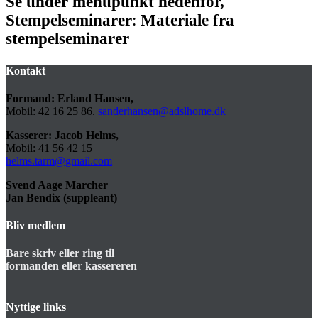
Se under menupunkt nedenfor,
Stempelseminarer
:
Materiale fra
stempelseminarer
Kontakt
Formand: Erland Hansen,
Mobil: 42 16 25 86.
sanderhansen@adslhome.dk
Kasserer: Jacob Helms,
Mobil: 41 56 42 15
helms.tarm@gmail.com
Svend Aage Marcher
Jan Bendix (suppleant)
Bliv medlem
Bare skriv eller ring til
formanden eller kassereren
Nyttige links