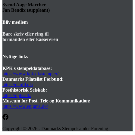
Svend Aage Marcher
Jan Bendix (suppleant)
Bliv medlem
Bare skriv eller ring til
formanden eller kassereren
Nyttige links
KPK s stempeldatabase:
https://www.kpk.dk/stempler/
Danmarks Filatelist Forbund:
https://danfil.dk/
Posthistorisk Selskab:
https://dphs.dk/
Museum for Post, Tele og Kommunikation:
https://www.enigma.dk/
Copyright © 2026 - Danmarks Stempelsamler Forening