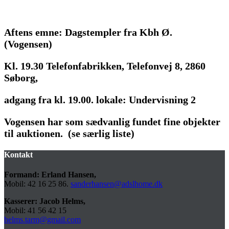
Aftens emne: Dagstempler fra Kbh Ø.
(Vogensen)
Kl. 19.30 Telefonfabrikken,
Telefonvej 8, 2860
Søborg,
adgang fra kl. 19.00.
lokale: Undervisning 2
Vogensen har som sædvanlig fundet fine objekter
til auktionen.
(se særlig liste)
Kontakt
Formand: Erland Hansen,
Mobil: 42 16 25 86.
sanderhansen@adslhome.dk
Kasserer: Jacob Helms,
Mobil: 41 56 42 15
helms.tarm@gmail.com