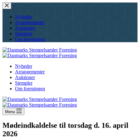
Skip
to
content
Nyheder
Arrangementer
Auktioner
Stempler
Om foreningen
Nyheder
Arrangementer
Auktioner
Stempler
Om foreningen
Menu
Mødeindkaldelse til torsdag d. 16. april
2026